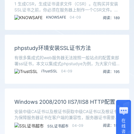
1 生成CSR，生成证书请求文件（CSR）。在购买并安装
SSL证书之前，你必须在服务器上制作一个CSR文件。该
文件中的公钥会用来生成私钥。登陆到cPanel。打开控制
KNOWSAFE
04-09
阅读：189
栏，找到SSL/TLS管理器。单击
phpstudy环境安装SSL证书方法
有很多集成式的web服务器无法按照一般站点的配置来部
署ssl证书，本文以集成式phpstudye为例，为大家介绍
phpstudy环境安装配置SSL证书方法。首先，确保你的
iTrustSSL
04-09
阅读：195
apache编译了ssl模块，
Windows 2008/2010 IIS7/IIS8 HTTP配置
安装中级CA证书以及根证书获取中级CA证书以及根证书
为保障服务器证书在客户端的兼容性，服务器证书需要安
在
装两张中级CA证书,一个根证书。在iTrustSSL平台申请完
04-09
阅读：159
线
SSL证书超市
成后下载 - 解压安装服务器证书中级
咨