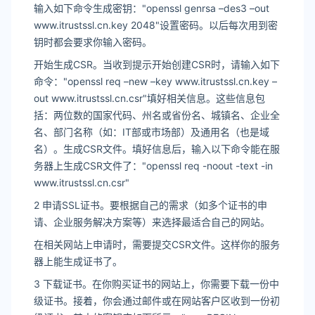
输入如下命令生成密钥："openssl genrsa –des3 –out
www.itrustssl.cn.key 2048"设置密码。以后每次用到密
钥时都会要求你输入密码。
开始生成CSR。当收到提示开始创建CSR时，请输入如下
命令："openssl req –new –key www.itrustssl.cn.key –
out www.itrustssl.cn.csr"填好相关信息。这些信息包
括：两位数的国家代码、州名或省份名、城镇名、企业全
名、部门名称（如：IT部或市场部）及通用名（也是域
名）。生成CSR文件。填好信息后，输入以下命令能在服
务器上生成CSR文件了："openssl req -noout -text -in
www.itrustssl.cn.csr"
2 申请SSL证书。要根据自己的需求（如多个证书的申
请、企业服务解决方案等）来选择最适合自己的网站。
在相关网站上申请时，需要提交CSR文件。这样你的服务
器上能生成证书了。
3 下载证书。在你购买证书的网站上，你需要下载一份中
级证书。接着，你会通过邮件或在网站客户区收到一份初