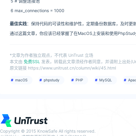
5
# 调整连接池
6
max_connections = 1000
最佳实践
：保持代码的可读性和维护性，定期备份数据库，及时更新P
通过这篇文章，你应该已经掌握了在MacOS上安装和使用PhpSt
*文章为作者独立观点，不代表 UnTrust 立场
本文由
免费SSL
发表，转载此文章须经作者同意，并请附上出处(UnTr
原文链接 https://www.unitrust.cn/column/wiki/45.html
macOS
phpstudy
PHP
MySQL
Apa
Copyright © 2015 KnowSafe All rights reserved.