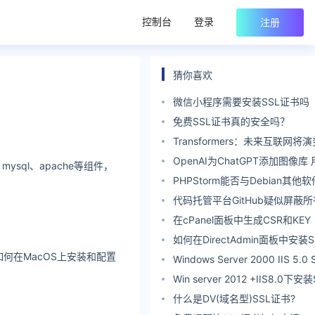
控制台
登录
注册
猜你喜欢
微信小程序需要安装SSL证书吗
免费SSL证书真的安全吗？
Transformers：未来互联网将演变
网络
OpenAI为ChatGPT添加图像
、mysql、apache等组件，
看到自己生成的所有图像
PHPStorm能否与Debian其
代码托管平台GitHub疑似屏蔽所
访问 具体原因目前还不清楚
在cPanel面板中生成CSR和KEY
如何在DirectAdmin面板中安装
如何在MacOS上安装和配置
Windows Server 2000 IIS 5
Win server 2012 +IIS8.0下
什么是DV(域名型)SSL证书?